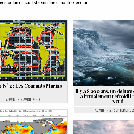
aces polaires
,
gulf stream
,
mer
,
montée
,
ocean
ted
Posted
in
r N° 2 : Les Courants Marins
Il y a 8 200 ans, un déluge
a brutalement refroidi l’
ADMIN
5 AVRIL 2007
Nord
ADMIN
21 SEPTEMBRE 
ted