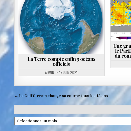
Posted
in
Une gra
le Paci
du com
La Terre compte enfin 5 océans
officiels
ADMIN
15 JUIN 2021
Navigation
← Le Gulf Stream change sa course tous les 12 ans
de
l’article
Archives