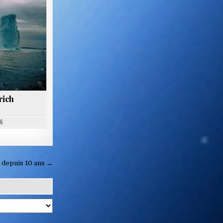
rich
06
d depuis 10 ans →