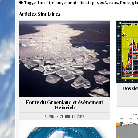
Tagged
arrêt
,
changement climatique
,
co2
,
eaux
,
fonte
,
gl
Articles Similaires
Posted
Pos
in
in
Dossie
Fonte du Groenland et évènement
Heinrich
ADMIN
26 JUILLET 2012
Pos
in