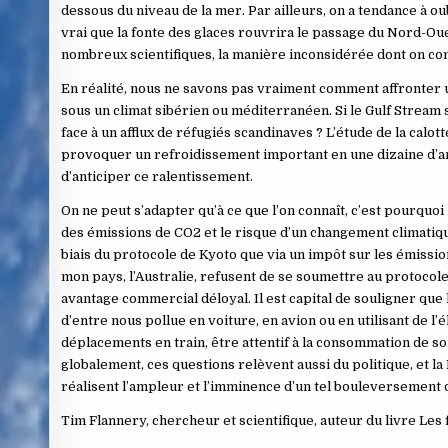
dessous du niveau de la mer. Par ailleurs, on a tendance à o
vrai que la fonte des glaces rouvrira le passage du Nord-Oues
nombreux scientifiques, la manière inconsidérée dont on com
En réalité, nous ne savons pas vraiment comment affronter u
sous un climat sibérien ou méditerranéen. Si le Gulf Stream s’
face à un afflux de réfugiés scandinaves ? L’étude de la calo
provoquer un refroidissement important en une dizaine d’anné
d’anticiper ce ralentissement.
On ne peut s’adapter qu’à ce que l’on connaît, c’est pourquo
des émissions de CO2 et le risque d’un changement climatique 
biais du protocole de Kyoto que via un impôt sur les émission
mon pays, l’Australie, refusent de se soumettre au protocole 
avantage commercial déloyal. Il est capital de souligner q
d’entre nous pollue en voiture, en avion ou en utilisant de l
déplacements en train, être attentif à la consommation de s
globalement, ces questions relèvent aussi du politique, et la
réalisent l’ampleur et l’imminence d’un tel bouleversement d
Tim Flannery, chercheur et scientifique, auteur du livre Les