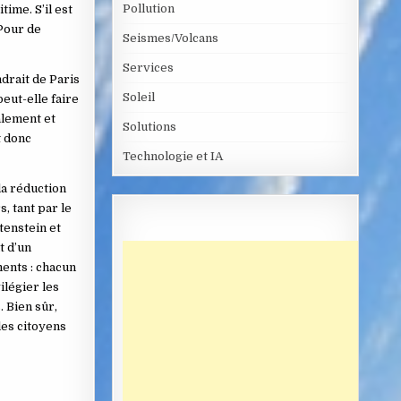
Pollution
ime. S’il est
 Pour de
Seismes/Volcans
Services
drait de Paris
Soleil
peut-elle faire
alement et
Solutions
t donc
Technologie et IA
la réduction
, tant par le
tenstein et
t d’un
ents : chacun
ilégier les
 Bien sûr,
les citoyens