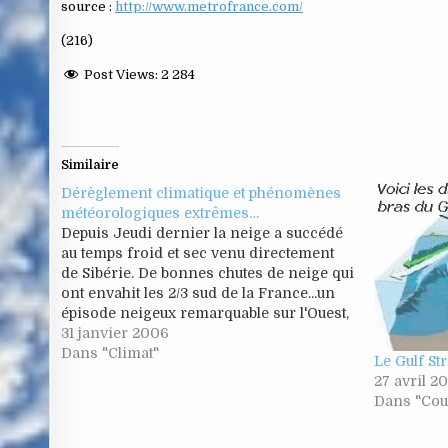
source :
http://www.metrofrance.com/
(216)
Post Views:
2 284
Similaire
Dérèglement climatique et phénomènes
météorologiques extrêmes…
Depuis Jeudi dernier la neige a succédé
au temps froid et sec venu directement
de Sibérie. De bonnes chutes de neige qui
ont envahit les 2/3 sud de la France...un
épisode neigeux remarquable sur l'Ouest,
un phénomène plutôt exceptionnel
31 janvier 2006
puisqu'il ne se produit généralement
Dans "Climat"
Le Gulf St
qu'une fois tous les 2 à…
27 avril 2
Dans "Cou