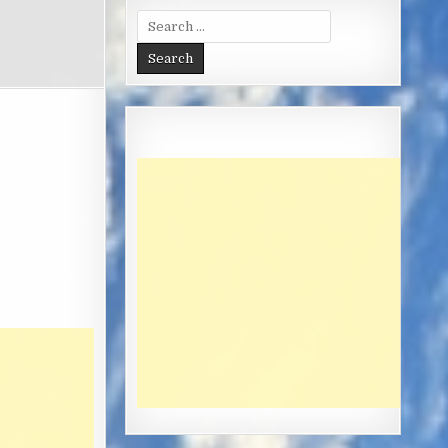
Search
for: