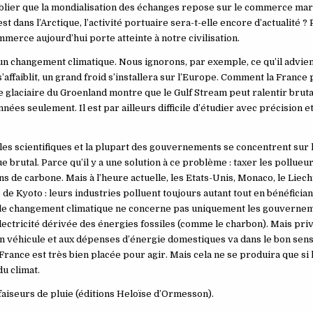
ublier que la mondialisation des échanges repose sur le commerce marit
t dans l’Arctique, l’activité portuaire sera-t-elle encore d’actualité ?
merce aujourd’hui porte atteinte à notre civilisation.
n changement climatique. Nous ignorons, par exemple, ce qu’il advien
affaiblit, un grand froid s’installera sur l’Europe. Comment la France 
tte glaciaire du Groenland montre que le Gulf Stream peut ralentir brut
es seulement. Il est par ailleurs difficile d’étudier avec précision e
i les scientifiques et la plupart des gouvernements se concentrent sur 
brutal. Parce qu’il y a une solution à ce problème : taxer les pollueurs
s de carbone. Mais à l’heure actuelle, les Etats-Unis, Monaco, le Liech
de Kyoto : leurs industries polluent toujours autant tout en bénéfician
ue le changement climatique ne concerne pas uniquement les gouvernem
’électricité dérivée des énergies fossiles (comme le charbon). Mais priv
on véhicule et aux dépenses d’énergie domestiques va dans le bon sens.
 France est très bien placée pour agir. Mais cela ne se produira que si 
u climat.
 faiseurs de pluie (éditions Heloïse d’Ormesson).