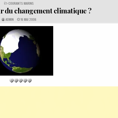
POSTED
COURANTS MARINS
IN
ur du changement climatique ?
A
P
ADMIN
16 MAI 2006
U
U
T
B
H
L
O
I
R
S
:
H
E
D
D
A
T
E
: