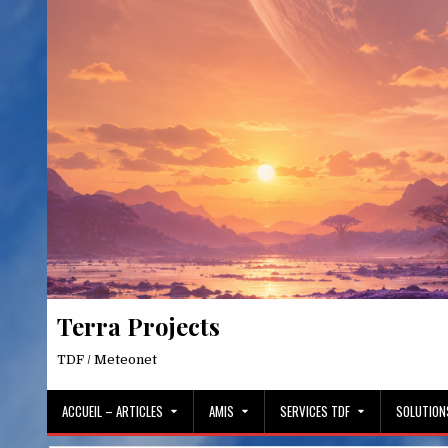
Skip
to
content
Terra Projects
TDF / Meteonet
ACCUEIL – ARTICLES
AMIS
SERVICES TDF
SOLUTION