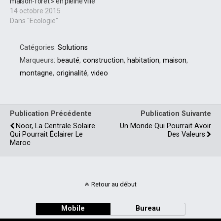
maison-forêt » en pleine ville
14 octobre 2015
Dans "Ecologie"
Catégories:
Solutions
Marqueurs:
beauté
,
construction
,
habitation
,
maison
,
montagne
,
originalité
,
video
Publication Précédente
Publication Suivante
Noor, La Centrale Solaire
Un Monde Qui Pourrait Avoir
Qui Pourrait Éclairer Le
Des Valeurs
Maroc
Retour au début
Mobile
Bureau