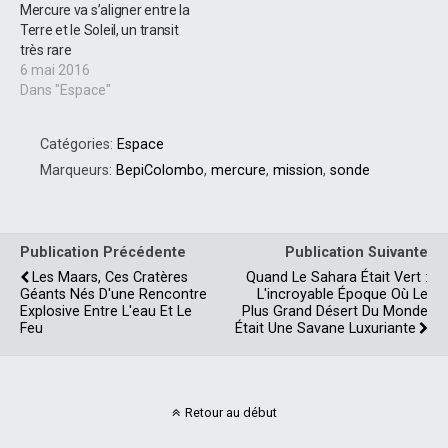
Mercure va s’aligner entre la
Terre et le Soleil, un transit
très rare
6 mai 2016
Dans "Espace"
Catégories:
Espace
Marqueurs:
BepiColombo
,
mercure
,
mission
,
sonde
Publication Précédente
Publication Suivante
Les Maars, Ces Cratères
Quand Le Sahara Était Vert :
Géants Nés D'une Rencontre
L'incroyable Époque Où Le
Explosive Entre L'eau Et Le
Plus Grand Désert Du Monde
Feu
Était Une Savane Luxuriante
Retour au début