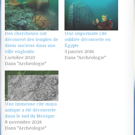
Des chercheurs ont
Une importante cité
découvert des temples de
oubliée découverte en
dieux anciens dans une
Égypte
ville engloutie
3 janvier 2016
1 octobre 2023
Dans "Archéologie"
Dans "Archéologie"
Une immense cité maya
antique a été découverte
dans le sud du Mexique
9 novembre 2024
Dans "Archéologie"