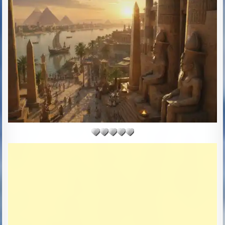
R
S
:
H
E
D
D
A
T
E
: