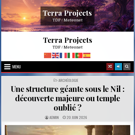
Skip
to
Terra Projects
content
TDF / Meteonet
Terra Projects
TDF / Meteonet
MENU
POSTED
ARCHÉOLOGIE
IN
Une structure géante sous le Nil :
découverte majeure ou temple
oublié ?
A
P
ADMIN
20 JUIN 2026
U
U
T
B
H
L
O
I