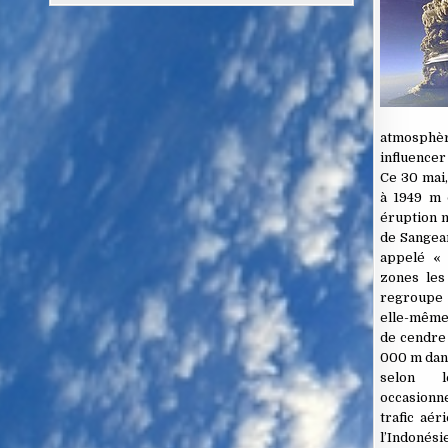
atmosph
influencer 
Ce 30 mai,
à 1949 m d
éruption m
de Sangean
appelé « 
zones les
regroupe 
elle-même
de cendre 
000 m dans
selon l
occasionn
trafic aér
l’Indonésie