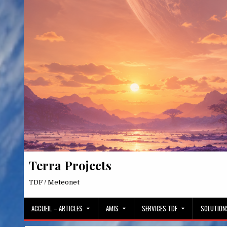
Skip
to
content
Terra Projects
TDF / Meteonet
ACCUEIL – ARTICLES
AMIS
SERVICES TDF
SOLUTION