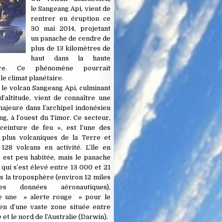
le
Sangeang Api,
vient de
rentrer en éruption ce
30 mai 2014, projetant
un panache de cendre de
plus de 13 kilomètres de
haut dans la haute
ère. Ce phénomène pourrait
le climat planétaire.
 le volcan Sangeang Api, culminant
’altitude, vient de connaître une
ajeure dans l’archipel indonésien
g, à l’ouest du Timor. Ce secteur,
ceinture de feu », est l’une des
 plus volcaniques de la Terre et
128 volcans en activité. L’île en
 est peu habitée, mais le panache
qui s’est élevé entre 13 000 et 21
 la troposphère (environ 12 miles
es données aéronautiques),
e une » alerte rouge » pour le
ien d’une vaste zone située entre
 et le nord de l’Australie (Darwin).