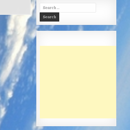
Search
for: