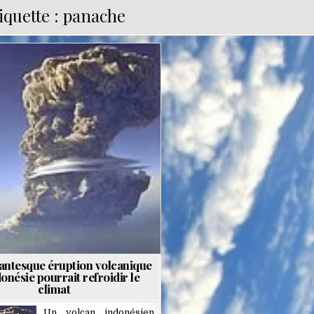
iquette :
panache
Posted
in
antesque éruption volcanique
onésie pourrait refroidir le
climat
Un volcan indonésien,