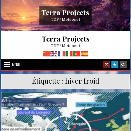
Skip
to
Terra Projects
content
TDF / Meteonet
Terra Projects
TDF / Meteonet
MENU
Étiquette :
hiver froid
Posted
in