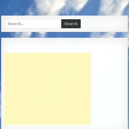
Search
for: