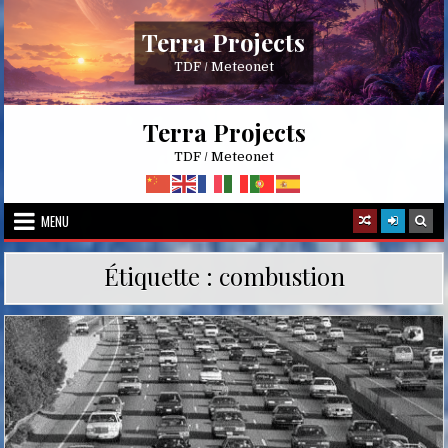
Skip
to
Terra Projects
content
TDF / Meteonet
Terra Projects
TDF / Meteonet
MENU
Étiquette :
combustion
Posted
in