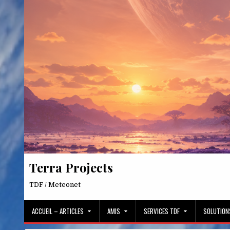
Skip
to
content
Terra Projects
TDF / Meteonet
ACCUEIL – ARTICLES
AMIS
SERVICES TDF
SOLUTION