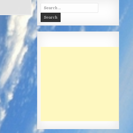
Search
for: