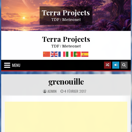
Skip
to
Terra Projects
content
TDF / Meteonet
Terra Projects
TDF / Meteonet
MENU
grenouille
A
P
ADMIN
4 FÉVRIER 2017
U
U
T
B
H
L
O
I
R
S
:
H
E
D
D
A
T