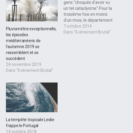
gens "choqués d'avoir vu
un tel cataclysme" Pour la
troisième fois en moins
d'un mois, le département
fait face à des pluies
7 octobre 2014
Pluviométrie exceptionnelle,
diluviennes qui font des
Dans "Evènement Brutal"
les épisodes
dégâts très
méditerranéens de
impressionnants. De
l’automne 2019 se
précédents bilans faisaient
ressemblent et se
état de 300 personnes
succèdent
placées en sécurité au
24 novembre 2019
cours de la…
Dans "Evènement Brutal"
La tempête tropicale Leslie
frappe le Portugal
14 octobre 2018