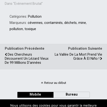
Dans "Evènement Brutal"
Catégories:
Pollution
Marqueurs:
cévennes
,
contaminés
,
déchets
,
mine
,
pollution
,
toxique
Publication Précédente
Publication Suivante
Des Chercheurs
La Vallée De La Mort Prend Vie
Découvrent Un Lézard Vieux
Grâce À El Niño !
De 99 Millions D'années
Retour au début
Mobile
Bureau
Nous utilisons des cookies pour vous garantir la meilleure