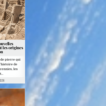
ouvelles
t les origines
on
 de pierre qui
’histoire de
cennies, les
t…
2026