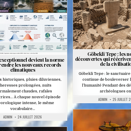
osted
in
Göbekli Tepe : les n
découvertes qui réécriven
exceptionnel devient la norme
de la civilisati
rendre les nouveaux records
climatiques
Göbekli Tepe : le sanctuaire
s historiques, pluies diluviennes,
continue de bouleverser l
heresses prolongées, nuits
l’humanité Pendant des dé
rmalement chaudes, rafales
archéologues on
trices… À chaque nouvel épisode
ADMIN
25 JUILLET 
orologique intense, le même
vocabulaire…
ADMIN
24 JUILLET 2026
Posted
in