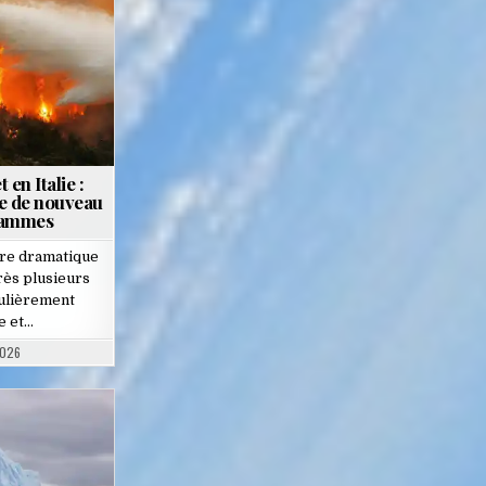
en Italie :
e de nouveau
flammes
ure dramatique
rès plusieurs
culièrement
e et…
2026