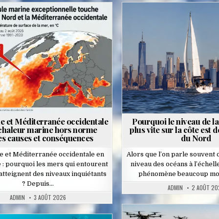
Posted
Posted
in
in
ue et Méditerranée occidentale
Pourquoi le niveau de l
 chaleur marine hors norme
plus vite sur la côte est 
es causes et conséquences
du Nord
ue et Méditerranée occidentale en
Alors que l’on parle souvent 
 : pourquoi les mers qui entourent
niveau des océans à l’échell
 atteignent des niveaux inquiétants
phénomène beaucoup mo
? Depuis…
ADMIN
2 AOÛT 20
ADMIN
3 AOÛT 2026