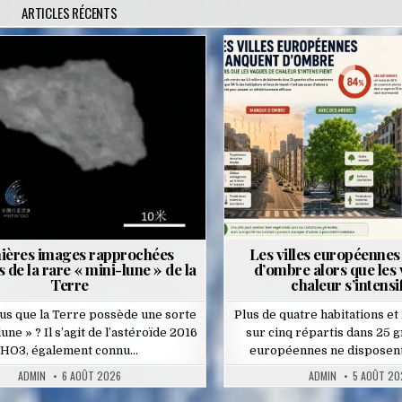
ARTICLES RÉCENTS
Posted
Posted
in
in
ières images rapprochées
Les villes européenne
 de la rare « mini-lune » de la
d’ombre alors que les
Terre
chaleur s’intensi
us que la Terre possède une sorte
Plus de quatre habitations et 
une » ? Il s’agit de l’astéroïde 2016
sur cinq répartis dans 25 g
HO3, également connu…
européennes ne disposent
ADMIN
6 AOÛT 2026
ADMIN
5 AOÛT 20