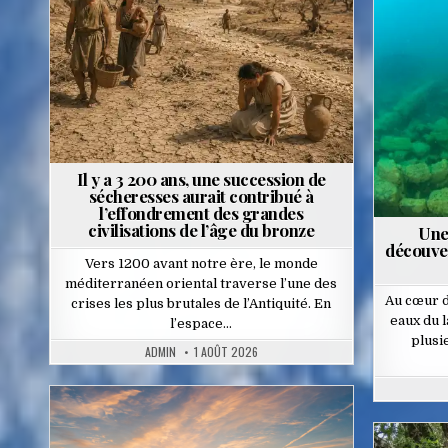
in
Poste
in
Il y a 3 200 ans, une succession de
sécheresses aurait contribué à
l’effondrement des grandes
civilisations de l’âge du bronze
Une
découver
Vers 1200 avant notre ère, le monde
méditerranéen oriental traverse l’une des
Au cœur d
crises les plus brutales de l’Antiquité. En
eaux du l
l’espace…
plusi
ADMIN
1 AOÛT 2026
Posted