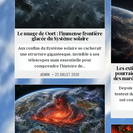
Pos
in
Le nuage de Oort : l’immense frontière
glacée du Système solaire
Aux confins du Système solaire se cacherait
une structure gigantesque, invisible à nos
télescopes mais essentielle pour
comprendre l’histoire de…
Les ext
pourrai
ADMIN
23 JUILLET 2026
des maré
Depuis 
tentent 
Posted
ont con
in