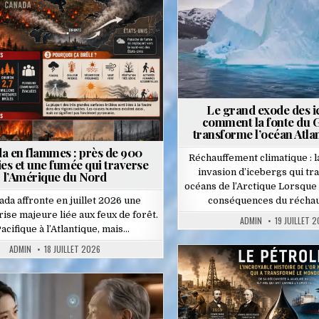
Posted
in
Le grand exode des i
comment la fonte du 
transforme l’océan Atla
a en flammes : près de 900
Réchauffement climatique : 
es et une fumée qui traverse
invasion d’icebergs qui tr
l’Amérique du Nord
océans de l’Arctique Lorsque 
ada affronte en juillet 2026 une
conséquences du récha
rise majeure liée aux feux de forêt.
ADMIN
19 JUILLET 
acifique à l’Atlantique, mais…
ADMIN
18 JUILLET 2026
Posted
in
Posted