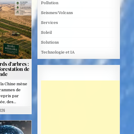
Pollution
Seismes/Volcans
Services
Soleil
Solutions
Technologie et IA
rds d’arbres :
forestation de
onde
 la Chine mène
ogrammes de
repris par
née, des…
2026