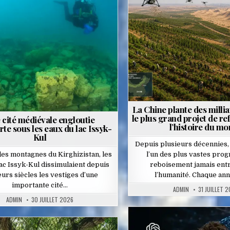
Posted
d
in
La Chine plante des millia
le plus grand projet de re
 cité médiévale engloutie
l’histoire du m
te sous les eaux du lac Issyk-
Kul
Depuis plusieurs décennies,
es montagnes du Kirghizistan, les
l’un des plus vastes pr
ac Issyk-Kul dissimulaient depuis
reboisement jamais ent
eurs siècles les vestiges d’une
l’humanité. Chaque an
importante cité…
ADMIN
31 JUILLET 
ADMIN
30 JUILLET 2026