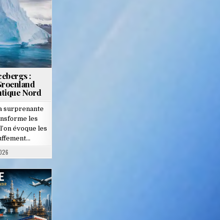
cebergs :
Groenland
ntique Nord
la surprenante
ansforme les
l’on évoque les
uffement…
2026