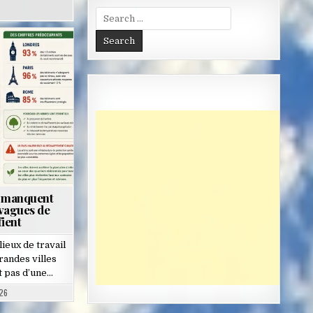
Search
for:
s manquent
 vagues de
fient
lieux de travail
randes villes
 pas d’une…
26