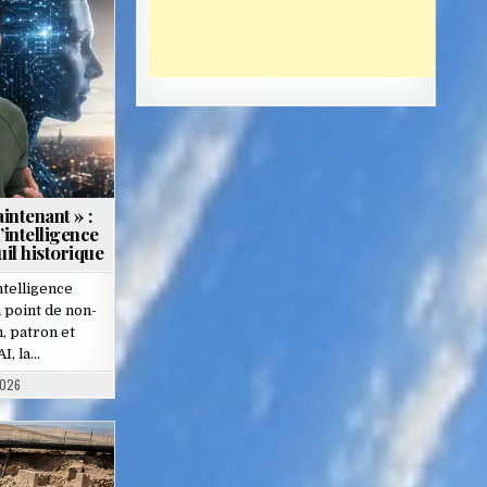
aintenant » :
’intelligence
euil historique
telligence
un point de non-
, patron et
I, la…
2026