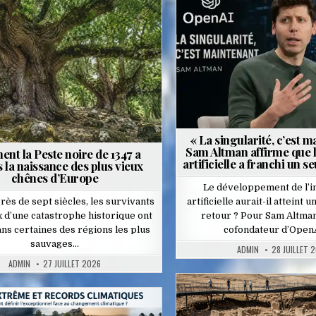
Posted
Posted
in
in
« La singularité, c’est m
Sam Altman affirme que l
nt la Peste noire de 1347 a
artificielle a franchi un s
 la naissance des plus vieux
chênes d’Europe
Le développement de l’in
rès de sept siècles, les survivants
artificielle aurait-il atteint 
x d’une catastrophe historique ont
retour ? Pour Sam Altman
ns certaines des régions les plus
cofondateur d’OpenA
sauvages…
ADMIN
28 JUILLET 
ADMIN
27 JUILLET 2026
Posted