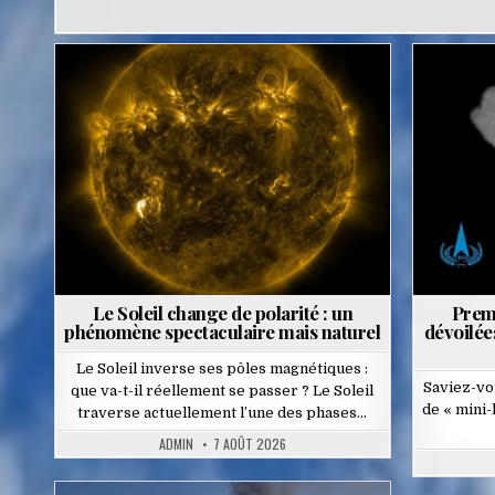
Posted
in
Le Soleil change de polarité : un
Prem
phénomène spectaculaire mais naturel
dévoilées
Le Soleil inverse ses pôles magnétiques :
Saviez-vo
que va-t-il réellement se passer ? Le Soleil
de « mini-l
traverse actuellement l’une des phases…
ADMIN
7 AOÛT 2026