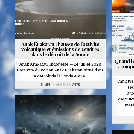
P
in
Anak Krakatau : hausse de l’activité
volcanique et émissions de cendres
dans le détroit de la Sonde
Quand l’
Anak Krakatau, Indonésie — 24 juillet 2026
: comp
L’activité du volcan Anak Krakatau, situé dans
le détroit de la Sonde entre…
Canicule
ADMIN
25 JUILLET 2026
séc
ano
destruc
mété
Posted
in