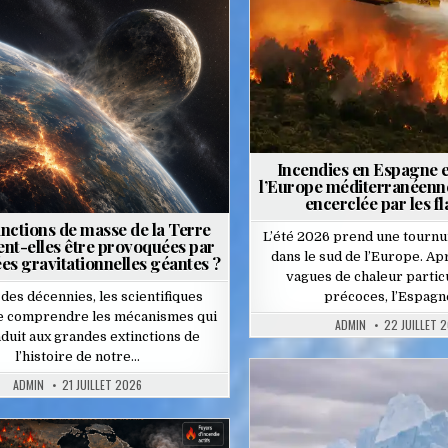
ted
Incendies en Espagne et 
l’Europe méditerranéenn
encerclée par les 
inctions de masse de la Terre
L’été 2026 prend une tourn
ent-elles être provoquées par
dans le sud de l’Europe. Ap
es gravitationnelles géantes ?
vagues de chaleur parti
des décennies, les scientifiques
précoces, l’Espagn
de comprendre les mécanismes qui
ADMIN
22 JUILLET 
duit aux grandes extinctions de
l’histoire de notre…
ADMIN
21 JUILLET 2026
Posted
in