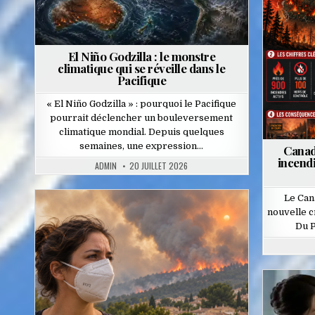
El Niño Godzilla : le monstre
climatique qui se réveille dans le
Pacifique
« El Niño Godzilla » : pourquoi le Pacifique
pourrait déclencher un bouleversement
climatique mondial. Depuis quelques
semaines, une expression…
Canad
incendi
ADMIN
20 JUILLET 2026
Le Can
nouvelle c
Posted
Du P
in