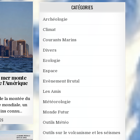
CATÉGORIES
Archéologie
Climat
Courants Marins
Divers
Ecologie
Espace
a mer monte
Evènement Brutal
de l’Amérique
Les Amis
de la montée du
Météorologie
e mondiale, un
ins connu…
Monde Futur
26
Outils Météo
Outils sur le volcanisme et les séismes