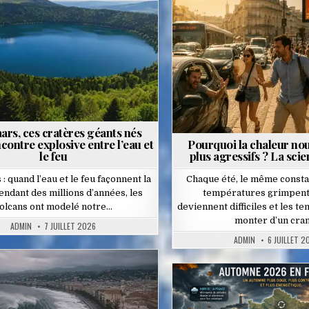
Posted
in
in
ars, ces cratères géants nés
contre explosive entre l’eau et
Pourquoi la chaleur nou
le feu
plus agressifs ? La sci
: quand l’eau et le feu façonnent la
Chaque été, le même constat
ndant des millions d’années, les
températures grimpent,
olcans ont modelé notre…
deviennent difficiles et les t
monter d’un cra
ADMIN
7 JUILLET 2026
ADMIN
6 JUILLET 2
Posted
in
Posted