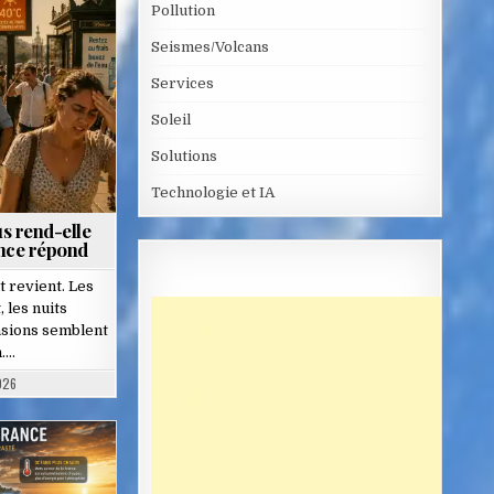
Pollution
Seismes/Volcans
Services
Soleil
Solutions
Technologie et IA
s rend-elle
ence répond
 revient. Les
 les nuits
ensions semblent
n….
026