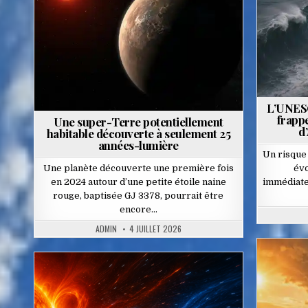
in
L’UNESC
frappe
Une super-Terre potentiellement
d
habitable découverte à seulement 25
années-lumière
Un risque
Une planète découverte une première fois
évo
en 2024 autour d’une petite étoile naine
immédiate
rouge, baptisée GJ 3378, pourrait être
encore…
ADMIN
4 JUILLET 2026
P
Posted
in
in