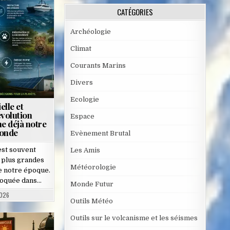
CATÉGORIES
Archéologie
Climat
Courants Marins
Divers
Ecologie
elle et
évolution
Espace
me déjà notre
monde
Evènement Brutal
 est souvent
Les Amis
 plus grandes
Météorologie
e notre époque.
évoquée dans…
Monde Futur
2026
Outils Météo
Outils sur le volcanisme et les séismes