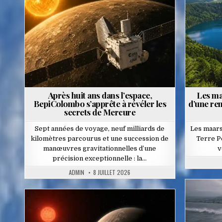
in
Après huit ans dans l’espace,
Les ma
BepiColombo s’apprête à révéler les
d’une ren
secrets de Mercure
Sept années de voyage, neuf milliards de
Les maars 
kilomètres parcourus et une succession de
Terre Pe
manœuvres gravitationnelles d’une
v
précision exceptionnelle : la…
ADMIN
8 JUILLET 2026
Posted