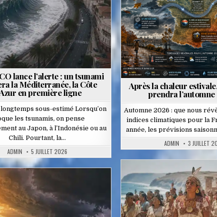
in
O lance l’alerte : un tsunami
ra la Méditerranée, la Côte
Après la chaleur estivale
’Azur en première ligne
prendra l’automne
 longtemps sous-estimé Lorsqu’on
Automne 2026 : que nous révè
que les tsunamis, on pense
indices climatiques pour la 
ment au Japon, à l’Indonésie ou au
année, les prévisions saison
Chili. Pourtant, la…
ADMIN
3 JUILLET 2
ADMIN
5 JUILLET 2026
Posted
osted
in