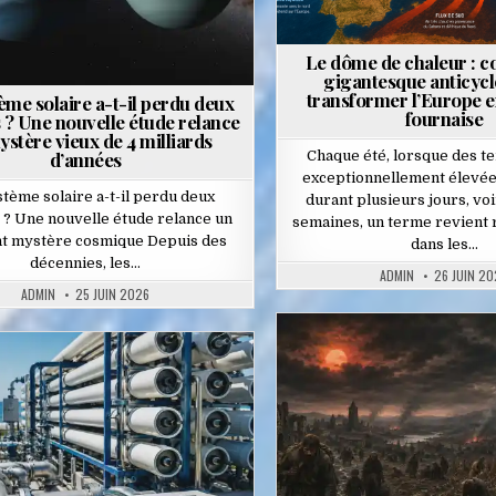
Le dôme de chaleur : 
gigantesque anticycl
transformer l’Europe e
ème solaire a-t-il perdu deux
fournaise
 ? Une nouvelle étude relance
stère vieux de 4 milliards
d’années
Chaque été, lorsque des 
exceptionnellement élevées
tème solaire a-t-il perdu deux
durant plusieurs jours, vo
 ? Une nouvelle étude relance un
semaines, un terme revient
nt mystère cosmique Depuis des
dans les…
décennies, les…
ADMIN
26 JUIN 20
ADMIN
25 JUIN 2026
Posted
Posted
in
in