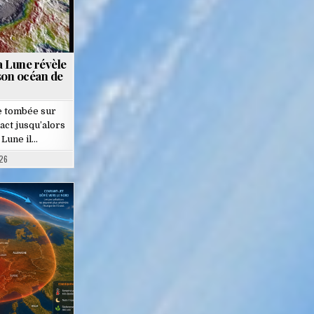
a Lune révèle
son océan de
e tombée sur
act jusqu’alors
 Lune il…
26