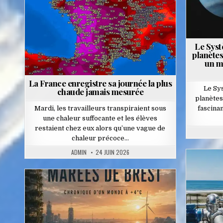
Le Syst
planètes
un my
La France enregistre sa journée la plus
Le Sys
chaude jamais mesurée
planètes
Mardi, les travailleurs transpiraient sous
fascina
une chaleur suffocante et les élèves
restaient chez eux alors qu’une vague de
chaleur précoce…
ADMIN
24 JUIN 2026
Posted
in