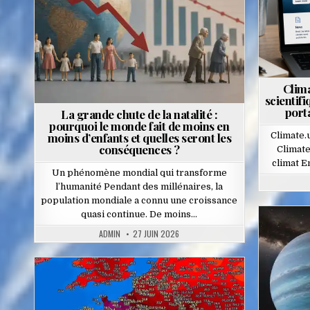
Clima
scientif
port
La grande chute de la natalité :
pourquoi le monde fait de moins en
moins d’enfants et quelles seront les
Climate.
conséquences ?
Climate
climat E
Un phénomène mondial qui transforme
l’humanité Pendant des millénaires, la
population mondiale a connu une croissance
quasi continue. De moins…
ADMIN
27 JUIN 2026
Posted
in