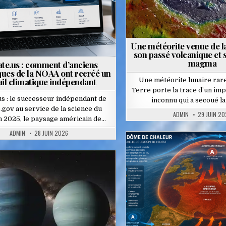
Une météorite venue de l
son passé volcanique et 
magma
te.us : comment d’anciens
iques de la NOAA ont recréé un
ail climatique indépendant
Une météorite lunaire rar
Terre porte la trace d’un imp
us : le successeur indépendant de
inconnu qui a secoué la
.gov au service de la science du
ADMIN
29 JUIN 20
n 2025, le paysage américain de…
ADMIN
28 JUIN 2026
Posted
in
Posted
in