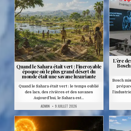
Posted
in
L’ère de
Bosch 
Quand le Sahara était vert : l’incroyable
époque où le plus grand désert du
monde était une savane luxuriante
Bosch mis
Quand le Sahara était vert : le temps oublié
prépare
des lacs, des rivières et des savanes
l’industr
Aujourd’hui, le Sahara est…
ADMIN
9 JUILLET 2026
Posted