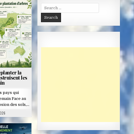
Search
for:
planter la
struisent les
in
es pays qui
demain Face au
osion des sols,…
2026