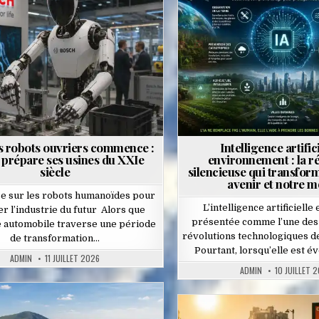
Posted
Posted
in
in
s robots ouvriers commence :
Intelligence artifici
prépare ses usines du XXIe
environnement : la r
siècle
silencieuse qui transfor
avenir et notre 
e sur les robots humanoïdes pour
L’intelligence artificielle
r l’industrie du futur Alors que
présentée comme l’une des
ie automobile traverse une période
révolutions technologiques d
de transformation…
Pourtant, lorsqu’elle est 
ADMIN
11 JUILLET 2026
ADMIN
10 JUILLET 
Posted