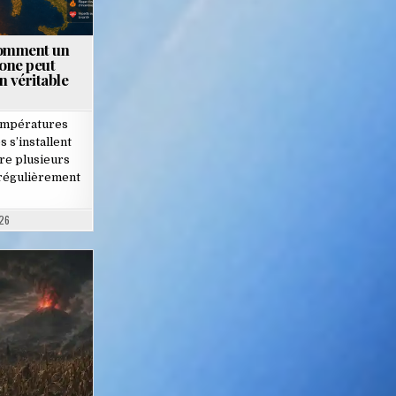
comment un
one peut
n véritable
températures
 s’installent
ire plusieurs
 régulièrement
26