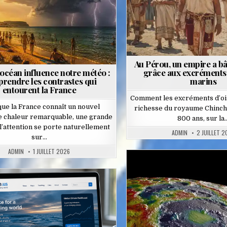
Au Pérou, un empire a bâ
océan influence notre météo :
grâce aux excréments
rendre les contrastes qui
marins
entourent la France
Comment les excréments d’oise
que la France connaît un nouvel
richesse du royaume Chincha 
e chaleur remarquable, une grande
800 ans, sur la
 l’attention se porte naturellement
ADMIN
2 JUILLET 2
sur…
ADMIN
1 JUILLET 2026
Posted
in
Posted
in