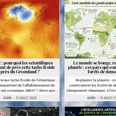
Posted
Posted
in
in
 pourquoi les scientifiques
Le monde se bouge, re
ent de près cette tache froide
planète : ces pays qui con
près du Groenland ?
forêts de dema
euse tache froide de l’Atlantique :
Replanter la planète : c
inquiétant de l’affaiblissement du
construisent les forêts de 
rant océanique AMOC ? Alors que…
changement climatique, à l’ér
ADMIN
13 JUILLET 2026
ADMIN
12 JUILLET 