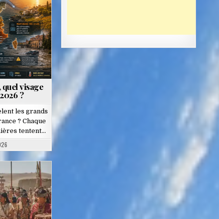
, quel visage
 2026 ?
lent les grands
France ? Chaque
nières tentent…
026