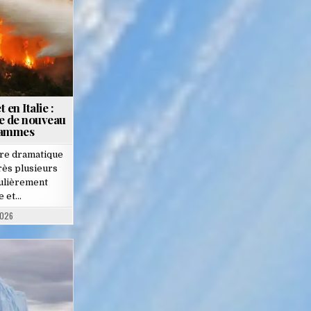
en Italie :
e de nouveau
flammes
ure dramatique
rès plusieurs
culièrement
e et…
2026