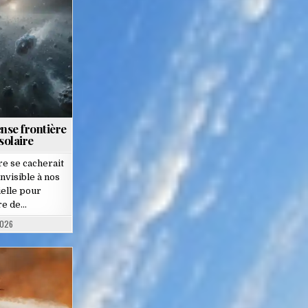
nse frontière
solaire
re se cacherait
nvisible à nos
elle pour
re de…
2026