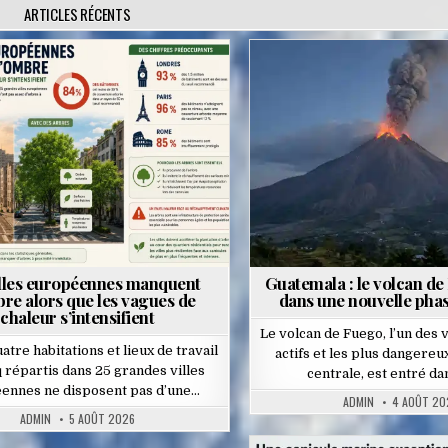
ARTICLES RÉCENTS
Posted
Posted
in
in
illes européennes manquent
Guatemala : le volcan de
re alors que les vagues de
dans une nouvelle phas
chaleur s’intensifient
Le volcan de Fuego, l’un des 
atre habitations et lieux de travail
actifs et les plus dangere
q répartis dans 25 grandes villes
centrale, est entré d
ennes ne disposent pas d’une…
ADMIN
4 AOÛT 20
ADMIN
5 AOÛT 2026