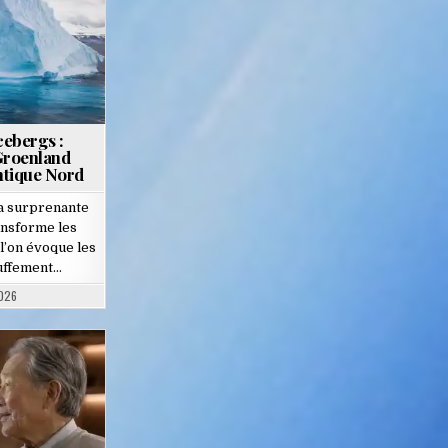
cebergs :
Groenland
ntique Nord
la surprenante
ansforme les
l’on évoque les
uffement…
2026