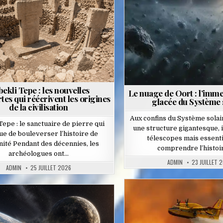
in
in
ekli Tepe : les nouvelles
Le nuage de Oort : l’imme
es qui réécrivent les origines
glacée du Système 
de la civilisation
Aux confins du Système solai
Tepe : le sanctuaire de pierre qui
une structure gigantesque, i
ue de bouleverser l’histoire de
télescopes mais essenti
nité Pendant des décennies, les
comprendre l’histoi
archéologues ont…
ADMIN
23 JUILLET 
ADMIN
25 JUILLET 2026
Posted
ted
in