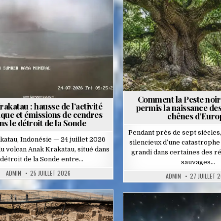
Posted
Posted
in
in
Comment la Peste noire
akatau : hausse de l’activité
permis la naissance des
ique et émissions de cendres
chênes d’Euro
ns le détroit de la Sonde
Pendant près de sept siècles,
atau, Indonésie — 24 juillet 2026
silencieux d’une catastrophe
 du volcan Anak Krakatau, situé dans
grandi dans certaines des ré
 détroit de la Sonde entre…
sauvages…
ADMIN
25 JUILLET 2026
ADMIN
27 JUILLET 
Posted
Posted