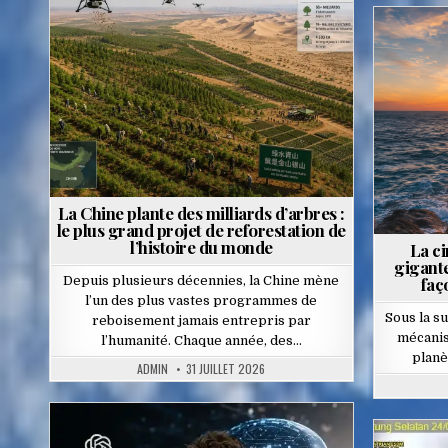
Posted
in
La Chine plante des milliards d’arbres :
le plus grand projet de reforestation de
l’histoire du monde
La ci
gigant
Depuis plusieurs décennies, la Chine mène
faç
l’un des plus vastes programmes de
Sous la s
reboisement jamais entrepris par
mécanis
l’humanité. Chaque année, des…
planè
ADMIN
31 JUILLET 2026