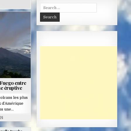
Search
for:
 Fuego entre
e éruptive
volcans les plus
ux d’Amérique
ans une…
26