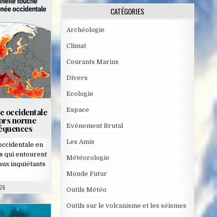
CATÉGORIES
Archéologie
Climat
Courants Marins
Divers
Ecologie
Espace
e occidentale
hors norme
Evènement Brutal
séquences
Les Amis
occidentale en
s qui entourent
Météorologie
aux inquiétants
Monde Futur
26
Outils Météo
Outils sur le volcanisme et les séismes