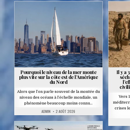
Posted
P
in
i
Pourquoi le niveau de la mer monte
Il y a
plus vite sur la côte est de l’Amérique
séch
du Nord
l’e
civil
Alors que l’on parle souvent de la montée du
Vers 
niveau des océans à l’échelle mondiale, un
méditerr
phénomène beaucoup moins connu…
crises l
ADMIN
2 AOÛT 2026