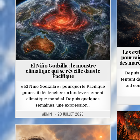
Posted
in
Les ext
pourrai
des maré
El Niño Godzilla : le monstre
climatique qui se réveille dans le
Depuis 
Pacifique
tentent 
ont con
« El Niño Godzilla » : pourquoi le Pacifique
pourrait déclencher un bouleversement
climatique mondial. Depuis quelques
semaines, une expression…
ADMIN
20 JUILLET 2026
Posted