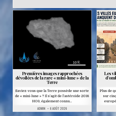
Posted
in
Premières images rapprochées
Les v
dévoilées de la rare « mini-lune » de la
d’omb
Terre
Saviez-vous que la Terre possède une sorte
Plus de qu
de « mini-lune » ? Il s’agit de l’astéroïde 2016
sur cin
HO3, également connu…
europé
ADMIN
6 AOÛT 2026