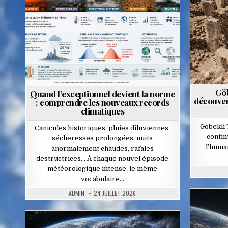
in
Göb
Quand l’exceptionnel devient la norme
découvert
: comprendre les nouveaux records
climatiques
Göbekli 
Canicules historiques, pluies diluviennes,
contin
sécheresses prolongées, nuits
l’huma
anormalement chaudes, rafales
destructrices… À chaque nouvel épisode
météorologique intense, le même
vocabulaire…
ADMIN
24 JUILLET 2026
Pos
in