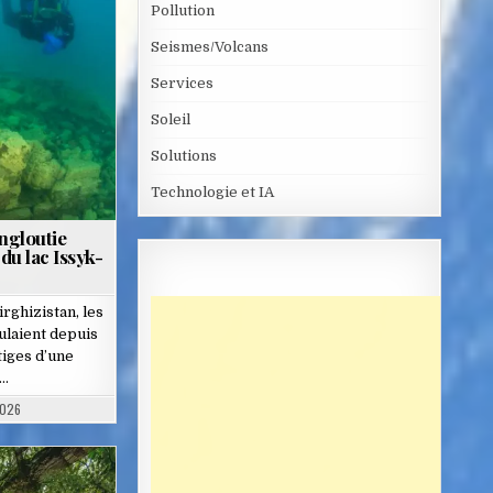
Pollution
Seismes/Volcans
Services
Soleil
Solutions
Technologie et IA
ngloutie
du lac Issyk-
ghizistan, les
ulaient depuis
tiges d’une
é…
2026