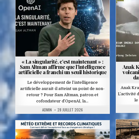
Posted
in
« La singularité, c’est maintenant » :
Sam Altman affirme que l’intelligence
Anak Kr
artificielle a franchi un seuil historique
volcan
da
Le développement de l’intelligence
Anak Krak
artificielle aurait-il atteint un point de non-
L’activité
retour ? Pour Sam Altman, patron et
le
cofondateur d’OpenAI, la…
ADMIN
28 JUILLET 2026
Posted