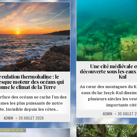
Posted
in
Posted
in
Une cité médiévale e
découverte sous les eaux 
rculation thermohaline : le
Kul
esque moteur des océans qui
onne le climat de la Terre
Au cœur des montagnes du Kir
eaux du lac Issyk-Kul dissim
urface des océans se cache l’un des
plusieurs siècles les ves
mes les plus puissants de notre
importante cit
te. Invisible depuis les côtes…
ADMIN
30 JUILLET 
ADMIN
29 JUILLET 2026