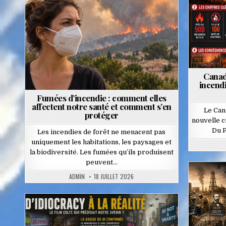
in
Canad
incendi
Fumées d’incendie : comment elles
affectent notre santé et comment s’en
Le Can
protéger
nouvelle c
Du P
Les incendies de forêt ne menacent pas
uniquement les habitations, les paysages et
la biodiversité. Les fumées qu’ils produisent
peuvent…
ADMIN
18 JUILLET 2026
Posted