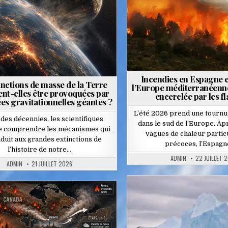
Incendies en Espagne et 
inctions de masse de la Terre
l’Europe méditerranéenn
ent-elles être provoquées par
encerclée par les 
es gravitationnelles géantes ?
L’été 2026 prend une tourn
des décennies, les scientifiques
dans le sud de l’Europe. Ap
de comprendre les mécanismes qui
vagues de chaleur parti
duit aux grandes extinctions de
précoces, l’Espagn
l’histoire de notre…
ADMIN
22 JUILLET 
ADMIN
21 JUILLET 2026
Posted
Posted
in
in