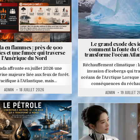
Le grand exode des i
a en flammes : près de 900
comment la fonte du 
es et une fumée qui traverse
transforme l’océan Atla
l’Amérique du Nord
Réchauffement climatique : 
ada affronte en juillet 2026 une
invasion d’icebergs qui tr
rise majeure liée aux feux de forêt.
océans de l’Arctique Lorsque 
acifique à l’Atlantique, mais…
conséquences du récha
ADMIN
18 JUILLET 2026
ADMIN
19 JUILLET 
Posted
Posted
in
in