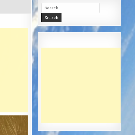
Search
for: