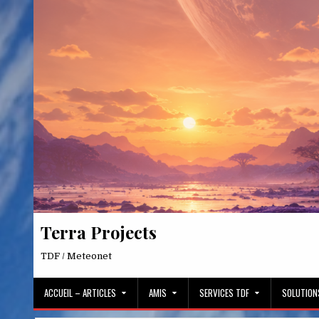
Skip
to
content
Terra Projects
TDF / Meteonet
ACCUEIL – ARTICLES
AMIS
SERVICES TDF
SOLUTION